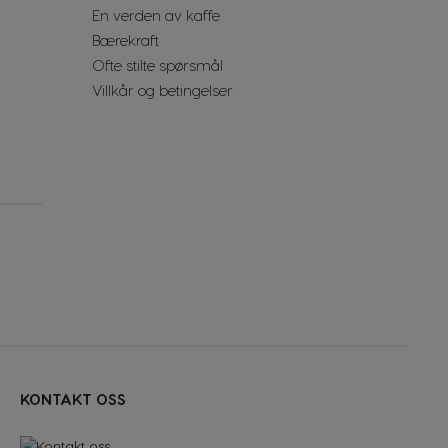
En verden av kaffe
Spain
Bærekraft
Spanish
Ofte stilte spørsmål
Villkår og betingelser
Switzerland
French
Thailand
English
Uae
English
United Kingdom
English
KONTAKT OSS