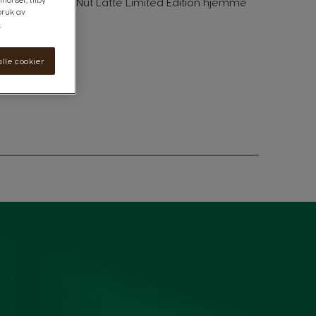
UCKS® Toffee Nut Latte Limited Edition hjemme
bruk av
®-maskin.
n
lle cookier