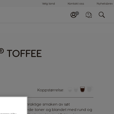
Velg land
Kontakt oss
Nyhetsbrev
®
TOFFEE
koppstørrelse:
e den rike, smøraktige smaken av søt
varmen fra ristede toner og blandet med rund og
nonser, tilby