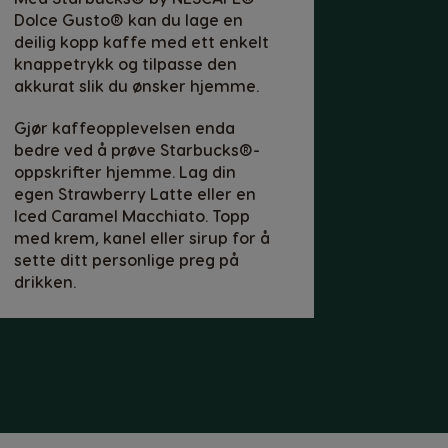
Dolce Gusto® kan du lage en
Czeck
deilig kopp kaffe med ett enkelt
knappetrykk og tilpasse den
El Salvador
akkurat slik du ønsker hjemme.
Spanish
Gjør kaffeopplevelsen enda
France
bedre ved å prøve Starbucks®-
French
oppskrifter hjemme. Lag din
egen Strawberry Latte eller en
Iced Caramel Macchiato. Topp
Guatemala
med krem, kanel eller sirup for å
Spanish
sette ditt personlige preg på
drikken.
Hong Kong
Chinese
Italy
Italian
Latvia