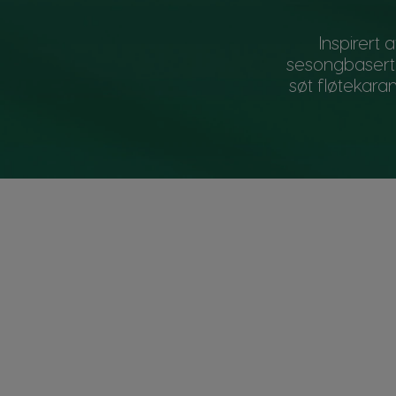
Inspirert
sesongbaserte
søt fløtekara