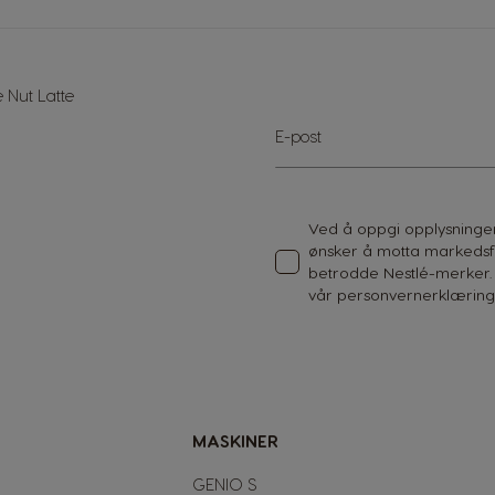
Korean
Malaysia
Malay
 Nut Latte
Sign
E-post
Netherland
Up
Dutch
for
Our
Newsletter:
Panama
Ved å oppgi opplysningene
Spanish
ønsker å motta markeds
betrodde Nestlé-merker. 
vår
personvernerklærin
Philippines
Filipino
Republic of Ireland
English
MASKINER
Serbia
GENIO S
Serbian