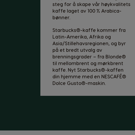
steg for å skape vår høykvalitets
Spanish
kaffe laget av 100 % Arabica-
bønner.
Denmark
Dannish
Starbucks®-kaffe kommer fra
Latin-Amerika, Afrika og
Asia/Stillehavsregionen, og byr
Estonia
på et bredt utvalg av
Estonian
brenningsgrader – fra Blonde®
til mellombrent og mørkbrent
Germany
kaffe. Nyt Starbucks®-kaffen
German
din hjemme med en NESCAFÉ®
Dolce Gusto®-maskin.
Honduras
Spanish
Hungary
Hungarian
Japan