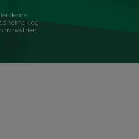
nder denne
med helmelk og
n av høytiden,