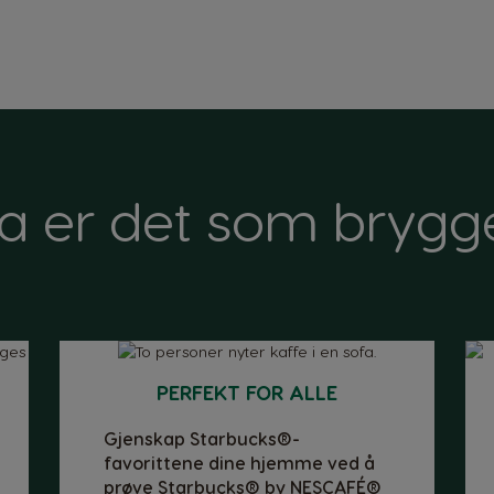
Velg land
a er det som brygg
Austria
German
Brazil
Portuguese
PERFEKT FOR ALLE
Chile
Gjenskap Starbucks®-
Spanish
favorittene dine hjemme ved å
prøve Starbucks® by NESCAFÉ®
Croatia