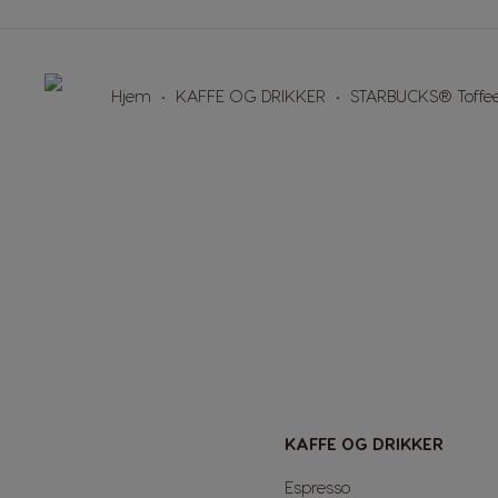
Japanese
Lithuania
Lithuanian
Hjem
KAFFE OG DRIKKER
STARBUCKS® Toffee
Mexico
Spanish
Norway
Norwegian
Peru
Spanish
Portugal
Portuguese
KAFFE OG DRIKKER
Rusia
Espresso
Russian