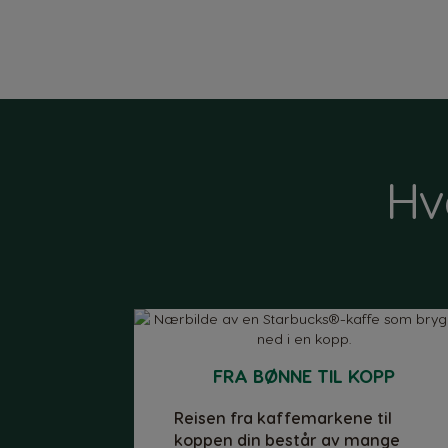
Hv
Argentina
Spanish
Belgium
Dutch
FRA BØNNE TIL KOPP
Caribbean
English
Reisen fra kaffemarkene til
koppen din består av mange
Costa Rica