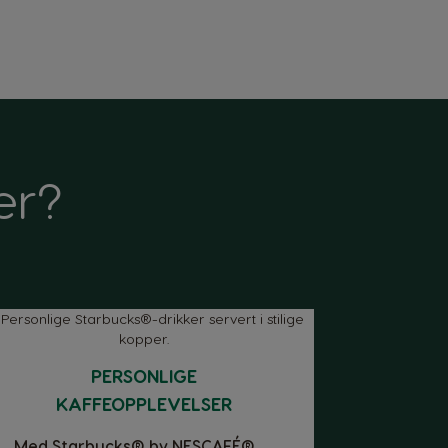
er?
Belgium
French
Bulgaria
Bulgarian
PERSONLIGE
Colombia
Spanish
KAFFEOPPLEVELSER
Med Starbucks® by NESCAFÉ®
Czechia