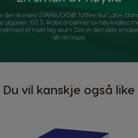
 av den ikoniske STARBUCKS® Toffee Nut Latte, bla
 utgaven 100 % Arabica-bønner av høy kvalitet 
mell med et mykt lag skum. Det er den søte smake
alt i en kopp.
Du vil kanskje også like