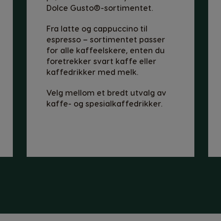
Dolce Gusto®-sortimentet.
Croatian
Fra latte og cappuccino til
Ecuador
espresso – sortimentet passer
Spanish
for alle kaffeelskere, enten du
foretrekker svart kaffe eller
Finland
kaffedrikker med melk.
Finnish
Velg mellom et bredt utvalg av
kaffe- og spesialkaffedrikker.
Greece
Greek
Hong Kong
English
Indonesia
Indonesian
Korea