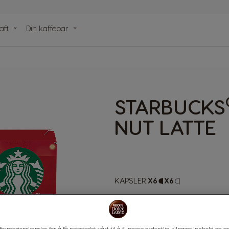
aft
Din kaffebar
r
tikler
STARBUCKS
NUT LATTE
KAPSLER:
x6
Capsule
x6
Capsule
Icon
Icon
Det er sesongen for å oppdag
fløtekaramell kombinert med 
formasjonskapsler for å få nettstedet vårt til å fungere ordentlig, tilpasse innhold og an