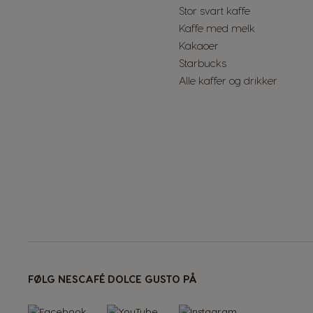
Stor svart kaffe
Slovakia
Kaffe med melk
Slovak
Kakaoer
Starbucks
Sweden
Alle kaffer og drikker
Swedish
Taiwan
English
<1--/ul-->
Thailand
Thai
Uae
Arabic
Uruguay
FØLG NESCAFÉ DOLCE GUSTO PÅ
Spanish