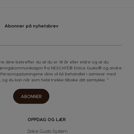
Latvian
Malta
Maltese
Abonner på nyhetsbrev
Nicaragua
Spanish
Paraguay
 dine bekrefter du at du er 18 år eller eldre og at du
Spanish
føringskommunikasjon fra NESCAFÉ® Dolce Gusto® og andre
Personopplysningene dine vil bli behandlet i samsvar med
g
, og du kan når som helst trekke tilbake ditt samtykke.
Poland
Polish
ABONNER
Romania
Romanian
OPPDAG OG LÆR
Singapore
Dolce Gusto System
Malay