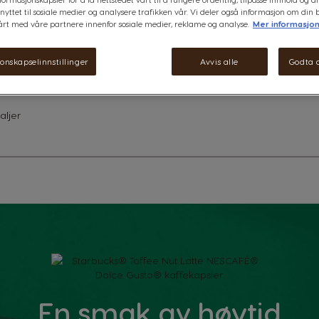
kremet melk. Lag denne STARB
nyttet til sosiale medier og analysere trafikken vår. Vi deler også informasjon om din 
med din NESCAFÉ Dolce Gusto
årt med våre partnere innenfor sosiale medier, reklame og analyse.
Mer informasjo
onskapselinnstillinger
Avvis alle
Godta a
aljer
En smak av høytid