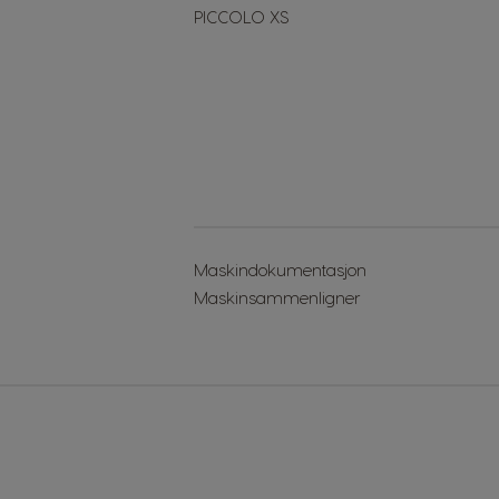
PICCOLO XS
Slovenia
Slovene
Switzerland
German
Taiwan
Taiwanese
Maskindokumentasjon
Turkey
Maskinsammenligner
Turkish
Ukraine
Ukranian
Venezuela
Spanish