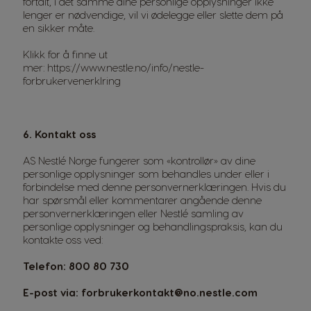
fortalt, i det samme dine personlige opplysninger ikke
lenger er nødvendige, vil vi ødelegge eller slette dem på
en sikker måte.
Klikk for å finne ut
mer:
https://www.nestle.no/info/nestle-
forbrukervenerklring
6. Kontakt oss
AS Nestlé Norge fungerer som «kontrollør» av dine
personlige opplysninger som behandles under eller i
forbindelse med denne personvernerklæringen. Hvis du
har spørsmål eller kommentarer angående denne
personvernerklæringen eller Nestlé samling av
personlige opplysninger og behandlingspraksis, kan du
kontakte oss ved:
Telefon: 800 80 730
E-post via:
forbrukerkontakt@no.nestle.com