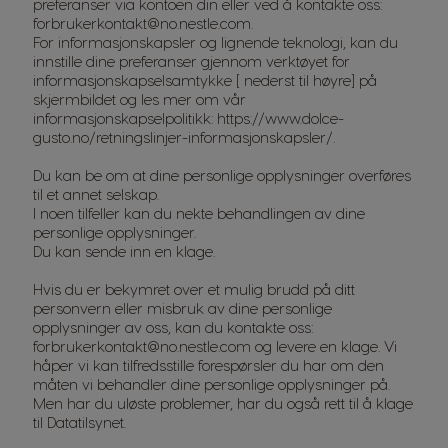
preferanser via kontoen din eller ved å kontakte oss:
forbrukerkontakt@no.nestle.com
.
For informasjonskapsler og lignende teknologi, kan du
innstille dine preferanser gjennom verktøyet for
informasjonskapselsamtykke [ nederst til høyre] på
skjermbildet og les mer om vår
informasjonskapselpolitikk:
https://www.dolce-
gusto.no/retningslinjer-informasjonskapsler/
.
Du kan be om at dine personlige opplysninger overføres
til et annet selskap.
I noen tilfeller kan du nekte behandlingen av dine
personlige opplysninger.
Du kan sende inn en klage.
Hvis du er bekymret over et mulig brudd på ditt
personvern eller misbruk av dine personlige
opplysninger av oss, kan du kontakte oss:
forbrukerkontakt@no.nestle.com og levere en klage. Vi
håper vi kan tilfredsstille forespørsler du har om den
måten vi behandler dine personlige opplysninger på.
Men har du uløste problemer, har du også rett til å klage
til Datatilsynet.