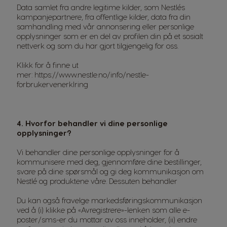
Data samlet fra andre legitime kilder, som Nestlés
kampanjepartnere, fra offentlige kilder, data fra din
samhandling med vår annonsering eller personlige
opplysninger som er en del av profilen din på et sosialt
nettverk og som du har gjort tilgjengelig for oss.
Klikk for å finne ut
mer:
https://www.nestle.no/info/nestle-
forbrukervenerklring
4. Hvorfor behandler vi dine personlige
opplysninger?
Vi behandler dine personlige opplysninger for å
kommunisere med deg, gjennomføre dine bestillinger,
svare på dine spørsmål og gi deg kommunikasjon om
Nestlé og produktene våre. Dessuten behandler
Du kan også fravelge markedsføringskommunikasjon
ved å (i) klikke på «Avregistrere»-lenken som alle e-
poster/sms-er du mottar av oss inneholder, (ii) endre