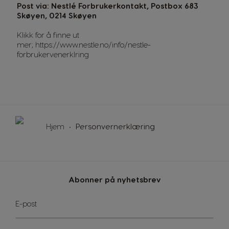
Post via: Nestlé Forbrukerkontakt, Postbox 683
Skøyen, 0214 Skøyen
Klikk for å finne ut
mer;
https://www.nestle.no/info/nestle-
forbrukervenerklring
Hjem
Personvernerklæring
Abonner på nyhetsbrev
Sign
E-post
Up
for