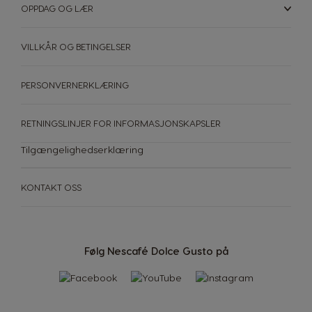
OPPDAG OG LÆR
VILLKÅR OG BETINGELSER
MASKINER
TILBEHØR
DRIKKE
BÆREKRAFT
Maskiner
PERSONVERNERKLÆRING
Se Alt Dolce Gusto-Tilbehør
Drikke
DIN KAFFEBAR
RETNINGSLINJER FOR INFORMASJONSKAPSLER
Tilgængelighedserklæring
Sammenlign maskiner
Brukerstøtte for maskiner
KONTAKT OSS
Følg Nescafé Dolce Gusto på