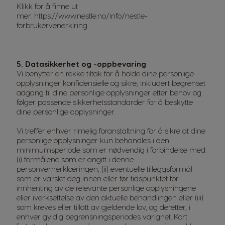
Klikk for å finne ut
mer:
https://www.nestle.no/info/nestle-
forbrukervenerklring
5. Datasikkerhet og -oppbevaring
Vi benytter en rekke tiltak for å holde dine personlige
opplysninger konfidensielle og sikre, inkludert begrenset
adgang til dine personlige opplysninger etter behov og
følger passende sikkerhetsstandarder for å beskytte
dine personlige opplysninger.
Vi treffer enhver rimelig foranstaltning for å sikre at dine
personlige opplysninger kun behandles i den
minimumsperiode som er nødvendig i forbindelse med:
(i) formålene som er angitt i denne
personvernerklæringen, (ii) eventuelle tilleggsformål
som er varslet deg innen eller før tidspunktet for
innhenting av de relevante personlige opplysningene
eller iverksettelse av den aktuelle behandlingen eller (iii)
som kreves eller tillatt av gjeldende lov, og deretter, i
enhver gyldig begrensningsperiodes varighet. Kort