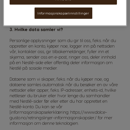
ikke samle og bruke dine personlige opplysninger uten
deres samtykke.
Informasjonskapselinnstillinger
3. Hvilke data samler vi?
Personlige opplysninger som du gir til oss, f.eks. når du
oppretter en konto, kjøper noe, logger inn på nettsiden
vår, kontakter oss, gir tilbakemeldinger, fyller inn et
skjema, sender oss en e-post, ringer oss, deler innhold
på en Nestlé-side eller offentlig deler informasjon om
Nestlé på sosiale medier.
Dataene som vi skaper, f.eks. når du kjøper noe, og
dataene samles automatisk når du besøker en av våre
nettsider eller apper, f.eks. IP-adresser, enhets-id, hvilke
nettleser du bruker eller hvor lenge du samhandler
med Nestlé-sider før eller etter du har opprettet en
Nestlé-konto. Du kan se vår
[informasjonskapselerklæring: https://www.dolce-
gusto.no/retningslinjer-informasjonskapsler/ for mer
informasjon om denne teknologien.