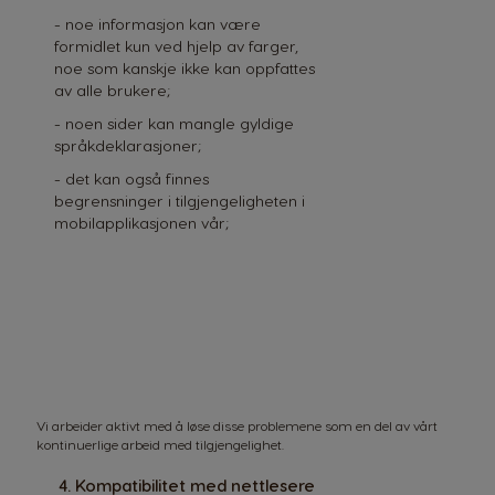
Chile
Caribbean
- noe informasjon kan være
Spanish
English
formidlet kun ved hjelp av farger,
noe som kanskje ikke kan oppfattes
av alle brukere;
Colombia
Costa Rica
- noen sider kan mangle gyldige
Spanish
Spanish
språkdeklarasjoner;
- det kan også finnes
begrensninger i tilgjengeligheten i
Croatia
Czechia
mobilapplikasjonen vår;
Croatian
Czeck
Ecuador
Denmark
Spanish
Dannish
El Salvador
Estonia
Spanish
Estonian
Vi arbeider aktivt med å løse disse problemene som en del av vårt
kontinuerlige arbeid med tilgjengelighet.
Finland
France
4. Kompatibilitet med nettlesere
Finnish
French