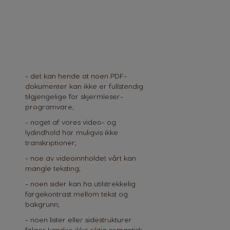
- det kan hende at noen PDF-
dokumenter kan ikke er fullstendig
tilgjengelige for skjermleser-
programvare;
- noget af vores video- og
lydindhold har muligvis ikke
transkriptioner;
- noe av videoinnholdet vårt kan
mangle teksting;
- noen sider kan ha utilstrekkelig
fargekontrast mellom tekst og
bakgrunn;
- noen lister eller sidestrukturer
følger kanskje ikke riktig semantisk