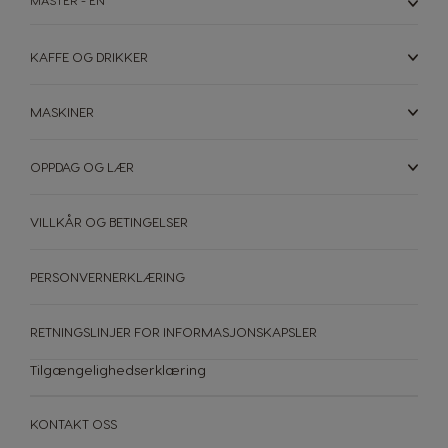
MASTER - EN
Poland
KAFFE OG DRIKKER
Philippines
Polish
Filipino
MASKINER
Republic of
Portugal
MASKINER
Ireland
TILBEHØR
DRIKKE
Portuguese
OPPDAG OG LÆR
BÆREKRAFT
English
Maskiner
Se Alt Dolce Gusto-Tilbehør
Drikke
Rusia
VILLKÅR OG BETINGELSER
DIN KAFFEBAR
Romania
Russian
Romanian
PERSONVERNERKLÆRING
Sammenlign maskiner
Brukerstøtte for maskiner
Serbia
Singapore
RETNINGSLINJER FOR INFORMASJONSKAPSLER
Serbian
Malay
Tilgængelighedserklæring
Slovakia
Slovenia
Slovak
Slovene
KONTAKT OSS