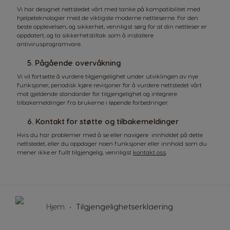
Vi har designet nettstedet vårt med tanke på kompatibilitet med
hjelpeteknologier med de viktigste moderne nettleserne. For den
Greece
beste opplevelsen, og sikkerhet, vennligst sørg for at din nettleser er
Germany
Greek
oppdatert, og ta sikkerhetstiltak som å installere
German
antivirusprogramvare.
5. Pågående overvåkning
Guatemala
Honduras
Vi vil fortsette å vurdere tilgjengelighet under utviklingen av nye
Spanish
Spanish
funksjoner, periodisk kjøre revisjoner for å vurdere nettstedet vårt
mot gjeldende standarder for tilgjengelighet og integrere
tilbakemeldinger fra brukerne i løpende forbedringer.
6. Kontakt for støtte og tilbakemeldinger
Hong Kong
Hong Kong
English
Chinese
Hvis du har problemer med å se eller navigere innholdet på dette
nettstedet, eller du oppdager noen funksjoner eller innhold som du
mener ikke er fullt tilgjengelig, vennligst
kontakt oss
.
Hungary
Indonesia
Hungarian
Indonesian
Hjem
Tilgjengelighetserklaering
Italy
Japan
Italian
Japanese