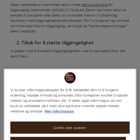
Dette nettstedet er overholder delvis med
retningslinjene
for
tilgjengelig nettinnhold (WCAG) 2.1 Nivå AA. Delvis samsvar betyr at
enkelte funksjoner eller deler av innholdet ikke er i fullstendig
samsvar med tilgjengelighetsstandarden. For funksjoner og innhold
som kanskje ikke er tilgjengelig, vennligst se "Kjente begrensninger"-
delen nedenfor.
2. Tiltak for å støtte tilgjengelighet
Vi jobber mot å forbedre tilgjengeligheten ved å iverksette tiltak slik
som f.eks:
Vi bruker informasjonskapsler for å få nettstedet vårt til å fungere
ordentlig, tilpasse innhold og annonser, tilby funksjoner knyttet til sosiale
medier og analysere trafikken vår. Vi deler også informasjon om din
bruk av nettstedet vårt med våre partnere innenfor sosiale medier,
pågående innsats for utbedring for
reklame og analyse.
Mer informasjon
å ta hånd om barrierer for
tilgjengelighet;
Godta alle cookier
samarbeid med et eksternt
tilgjengelighetsbyrå for å få