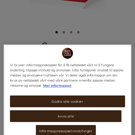
®
KITKAT
HOT COCOA
Skip
to
the
Vi bruker informasjonskapsler for å få nettstedet vårt til å fungere
beginning
Noter av kjeks og kakao
ordentlig, tilpasse innhold og annonser, tilby funksjoner knyttet til sosiale
of
medier og analysere trafikken vår. Vi deler også informasjon om din
the
bruk av nettstedet vårt med våre partnere innenfor sosiale medier,
images
reklame og analyse.
Mer informasjon
gallery
x16
Godta alle cookier
Ta en pause i kaféstil med vår KitKat® Hot Cocoa-
Avvis alle
drikke fra NESCAFÉ® Dolce Gusto. Disse kakao-kapslene
lar deg nyte noter av kjeks og kakao med innslag av
karamell. Nyt KitKat®-smaken hjemmefra med en fyldig
Informasjonskapselinnstillinger