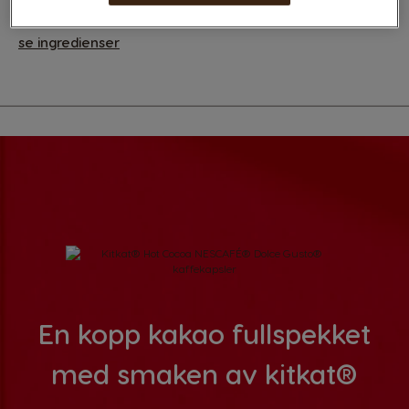
kopp.
se ingredienser
En kopp kakao fullspekket
med smaken av kitkat®