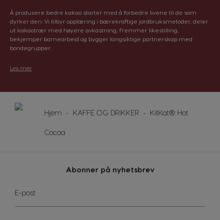
El Salvador
Estonia
Å produsere bedre kakao starter med å forbedre livene til de som
Spanish
Estonian
dyrker den. Vi tilbyr opplæring i bærekraftige jordbruksmetoder, deler
ut kakaotrær med høyere avkastning, fremmer likestilling,
bekjemper barnearbeid og bygger langsiktige partnerskap med
Finland
France
bondegrupper.
Finnish
French
Les mer
Germany
Greece
German
Greek
Guatemala
Honduras
Hjem
KAFFE OG DRIKKER
KitKat® Hot
Spanish
Spanish
Cocoa
Hong Kong
Hong Kong
English
Chinese
Abonner på nyhetsbrev
Hungary
Indonesia
Hungarian
Indonesian
Sign
E-post
Up
for
Italy
Japan
Our
Italian
Japanese