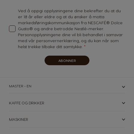
Newsletter:
Ved å oppgi opplysningene dine bekrefter du at du
Korea
Latvia
er 18 år eller eldre og at du ønsker å motta
Korean
Latvian
markedsføringskommunikasjon fra NESCAFÉ® Dolce
Gusto® og andre betrodde Nestlé-merker.
Lithuania
Malaysia
Personopplysningene dine vil bli behandlet i samsvar
Lithuanian
Malay
med vår
personvernerklæring
, og du kan når som
helst trekke tilbake ditt samtykke.
Malta
Mexico
Maltese
Spanish
ABONNER
Nicaragua
Netherland
Spanish
Dutch
MASTER - EN
Norway
Panama
Norwegian
Spanish
KAFFE OG DRIKKER
Paraguay
Peru
MASKINER
Spanish
Spanish