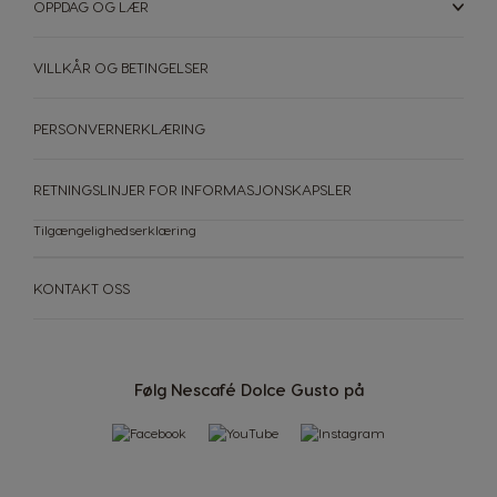
OPPDAG OG LÆR
Philippines
Poland
Filipino
Polish
VILLKÅR OG BETINGELSER
Portugal
Republic of
Ireland
Portuguese
English
PERSONVERNERKLÆRING
Romania
Rusia
RETNINGSLINJER FOR INFORMASJONSKAPSLER
Romanian
Russian
Tilgængelighedserklæring
Serbia
Singapore
Serbian
Malay
KONTAKT OSS
Slovakia
Slovenia
Slovak
Slovene
Følg Nescafé Dolce Gusto på
Spain
Sweden
Spanish
Swedish
Switzerland
Switzerland