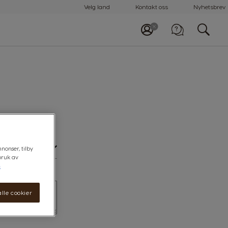
Velg land
Kontakt oss
Nyhetsbrev
nonser, tilby
bruk av
n
lle cookier