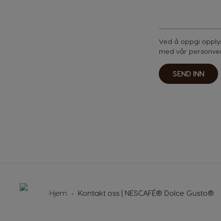
Ved å oppgi opplys
med vår
personve
SEND INN
Hjem
Kontakt oss | NESCAFÉ® Dolce Gusto®