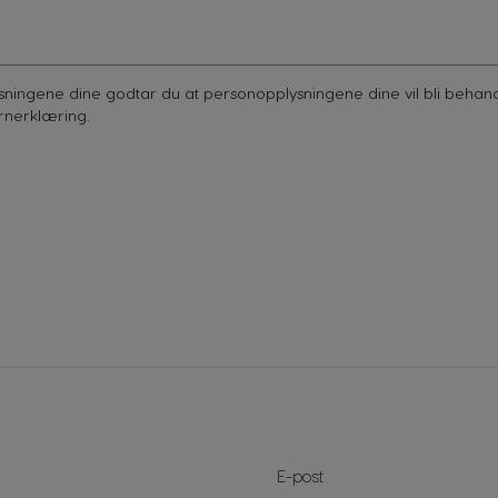
ningene dine godtar du at personopplysningene dine vil bli behand
rnerklæring
.
Sign
E-post
Up