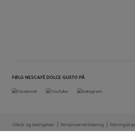
<1--/ul-->
FØLG NESCAFÉ DOLCE GUSTO PÅ
Villkår og betingelser
Personvernerklæring
Retningslinj