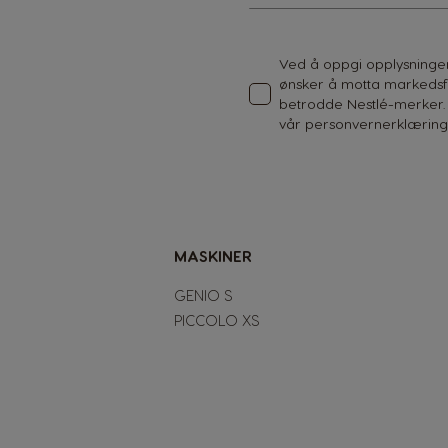
for
Our
Newsletter:
Ved å oppgi opplysningene
ønsker å motta markeds
betrodde Nestlé-merker. 
vår
personvernerklærin
MASKINER
GENIO S
PICCOLO XS