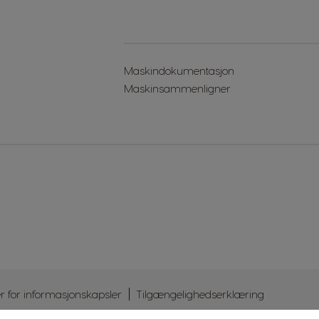
Maskindokumentasjon
Maskinsammenligner
er for informasjonskapsler
Tilgængelighedserklæring