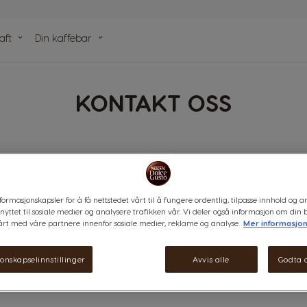
aft
Din kaffebar
r
KONTAKT OSS
tikler
formasjonskapsler for å få nettstedet vårt til å fungere ordentlig, tilpasse innhold og an
nyttet til sosiale medier og analysere trafikken vår. Vi deler også informasjon om din 
årt med våre partnere innenfor sosiale medier, reklame og analyse.
Mer informasjo
onskapselinnstillinger
Avvis alle
Godta a