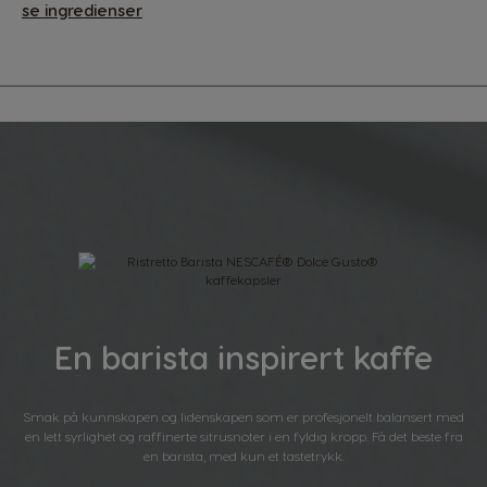
se ingredienser
En barista inspirert kaffe
Smak på kunnskapen og lidenskapen som er profesjonelt balansert med
en lett syrlighet og raffinerte sitrusnoter i en fyldig kropp. Få det beste fra
en barista, med kun et tastetrykk.