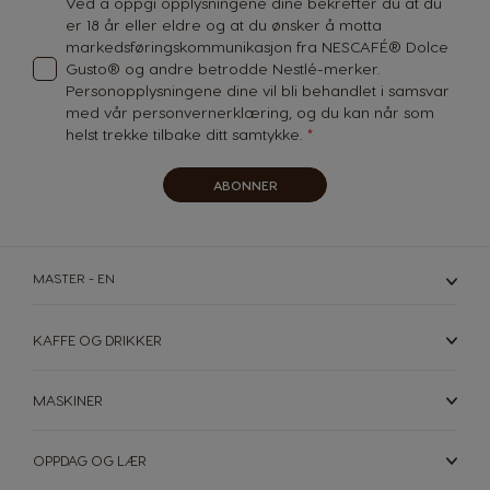
Ved å oppgi opplysningene dine bekrefter du at du
er 18 år eller eldre og at du ønsker å motta
markedsføringskommunikasjon fra NESCAFÉ® Dolce
Hong Kong
Hong Kong
Gusto® og andre betrodde Nestlé-merker.
English
Chinese
Personopplysningene dine vil bli behandlet i samsvar
med vår
personvernerklæring
, og du kan når som
Hungary
Indonesia
helst trekke tilbake ditt samtykke.
Hungarian
Indonesian
ABONNER
Italy
Japan
Italian
Japanese
Korea
Latvia
MASTER - EN
Korean
Latvian
KAFFE OG DRIKKER
Lithuania
Malaysia
Lithuanian
Malay
MASKINER
Malta
Mexico
Maltese
Spanish
OPPDAG OG LÆR
Nicaragua