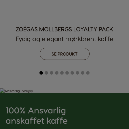
ZOÉGAS MOLLBERGS LOYALTY PACK
Velg land
Fydig og elegant mørkbrent kaffe
SE PRODUKT
Argentina
Austria
Spanish
German
Belgium
Belgium
French
Dutch
Brazil
Bulgaria
Portuguese
Bulgarian
100% Ansvarlig
Caribbean
Chile
anskaffet kaffe
English
Spanish