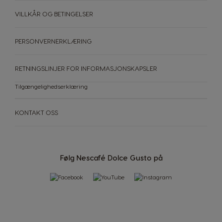
Netherland
Spanish
Dutch
VILLKÅR OG BETINGELSER
Norway
Panama
PERSONVERNERKLÆRING
Norwegian
Spanish
RETNINGSLINJER FOR INFORMASJONSKAPSLER
Paraguay
Peru
Spanish
Spanish
Tilgængelighedserklæring
Philippines
Poland
KONTAKT OSS
Filipino
Polish
Portugal
Republic of
Ireland
Portuguese
English
Følg Nescafé Dolce Gusto på
Romania
Rusia
Romanian
Russian
Serbia
Singapore